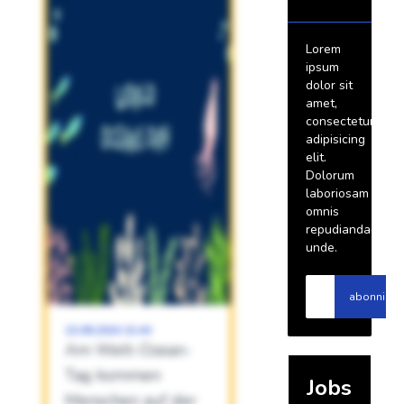
Lorem
ipsum
dolor sit
amet,
consectetur
adipisicing
elit.
Dolorum
laboriosam
omnis
repudiandae
unde.
abonniere
22.08.2024 21:44
Am Welt-Ozean-
Tag kommen
Jobs
Menschen auf der