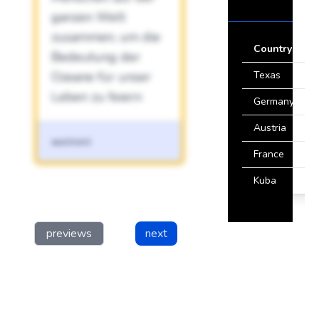
ganzen Welt
zusammen, um die
Country
Bedeutung der
Ozeane für unser
Texas
Leben zu feiern
Germany
Austria
ausUser1
France
Kuba
previews
next